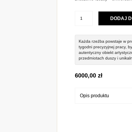
ilość
DODAJ D
Trynity
Każda rzeźba powstaje w pr
tygodni precyzyjnej pracy, b
autentyczny obiekt artystycz
przedmiotach duszy i unikaln
6000,00
zł
Opis produktu