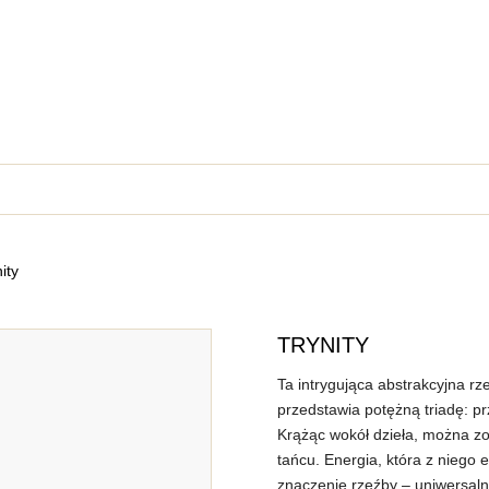
ity
TRYNITY
Ta intrygująca abstrakcyjna r
przedstawia potężną triadę: prz
Krążąc wokół dzieła, można zo
tańcu. Energia, która z niego 
znaczenie rzeźby – uniwersaln