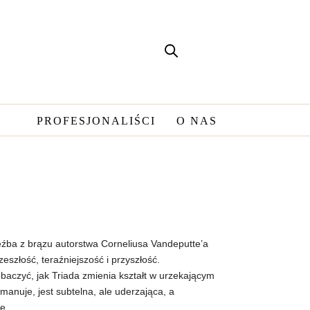
PROFESJONALIŚCI
O NAS
zeźba z brązu autorstwa Corneliusa Vandeputte’a
eszłość, teraźniejszość i przyszłość.
baczyć, jak Triada zmienia kształt w urzekającym
emanuje, jest subtelna, ale uderzająca, a
e.