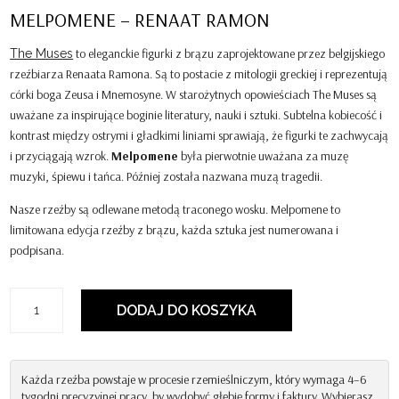
MELPOMENE – RENAAT RAMON
to eleganckie figurki z brązu zaprojektowane przez belgijskiego
The Muses
rzeźbiarza Renaata Ramona. Są to postacie z mitologii greckiej i reprezentują
córki boga Zeusa i Mnemosyne. W starożytnych opowieściach The Muses są
uważane za inspirujące boginie literatury, nauki i sztuki. Subtelna kobiecość i
kontrast między ostrymi i gładkimi liniami sprawiają, że figurki te zachwycają
i przyciągają wzrok.
Melpomene
była pierwotnie uważana za muzę
muzyki, śpiewu i tańca. Później została nazwana muzą tragedii.
Nasze rzeźby są odlewane metodą traconego wosku. Melpomene to
limitowana edycja rzeźby z brązu, każda sztuka jest numerowana i
podpisana.
ilość
DODAJ DO KOSZYKA
Melpomene
-
Renaat
Ramon
Każda rzeźba powstaje w procesie rzemieślniczym, który wymaga 4–6
tygodni precyzyjnej pracy, by wydobyć głębię formy i faktury. Wybierasz