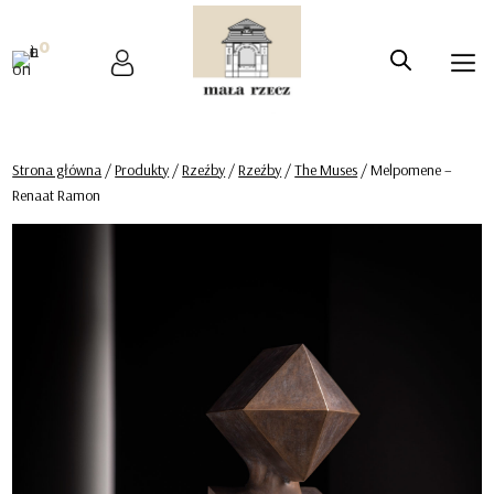
0
Strona główna
/
Produkty
/
Rzeźby
/
Rzeźby
/
The Muses
/ Melpomene –
Renaat Ramon