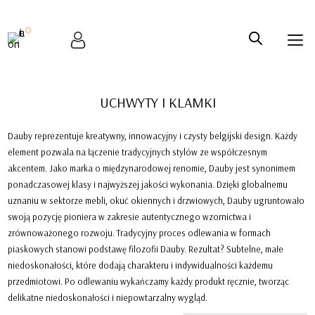
0
UCHWYTY I KLAMKI
Dauby reprezentuje kreatywny, innowacyjny i czysty belgijski design. Każdy
element pozwala na łączenie tradycyjnych stylów ze współczesnym
akcentem. Jako marka o międzynarodowej renomie, Dauby jest synonimem
ponadczasowej klasy i najwyższej jakości wykonania. Dzięki globalnemu
uznaniu w sektorze mebli, okuć okiennych i drzwiowych, Dauby ugruntowało
swoją pozycję pioniera w zakresie autentycznego wzornictwa i
zrównoważonego rozwoju. Tradycyjny proces odlewania w formach
piaskowych stanowi podstawę filozofii Dauby. Rezultat? Subtelne, małe
niedoskonałości, które dodają charakteru i indywidualności każdemu
przedmiotowi. Po odlewaniu wykańczamy każdy produkt ręcznie, tworząc
delikatne niedoskonałości i niepowtarzalny wygląd.