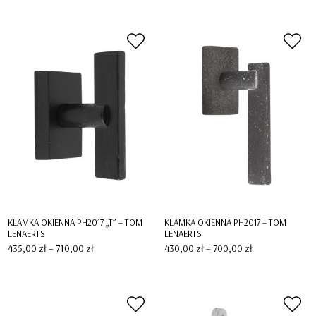
od
od
570,00 zł
370,00 zł
do
do
1000,00 zł
550,00 zł
KLAMKA OKIENNA PH2017 „T” – TOM
KLAMKA OKIENNA PH2017 – TOM
LENAERTS
LENAERTS
Zakres
Zakres
435,00
zł
–
710,00
zł
430,00
zł
–
700,00
zł
cen:
cen:
od
od
435,00 zł
430,00 zł
do
do
710,00 zł
700,00 zł