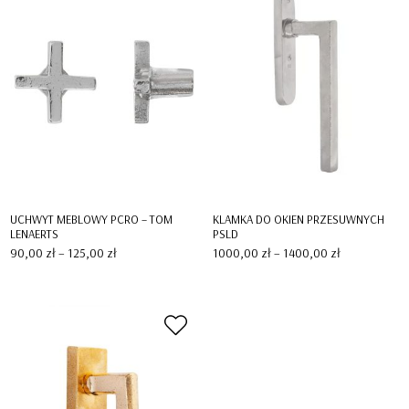
UCHWYT MEBLOWY PCRO – TOM
KLAMKA DO OKIEN PRZESUWNYCH
LENAERTS
PSLD
Zakres
Zakres
90,00
zł
–
125,00
zł
1000,00
zł
–
1400,00
zł
cen:
cen:
od
od
90,00 zł
1000,00 zł
do
do
125,00 zł
1400,00 zł