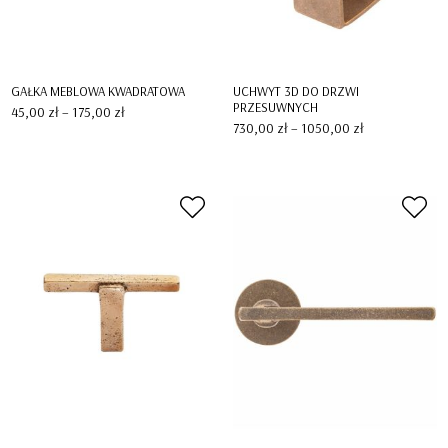
GAŁKA MEBLOWA KWADRATOWA
UCHWYT 3D DO DRZWI
PRZESUWNYCH
Zakres
45,00
zł
–
175,00
zł
cen:
Zakres
730,00
zł
–
1050,00
zł
od
cen:
45,00 zł
od
do
730,00 zł
175,00 zł
do
1050,00 zł