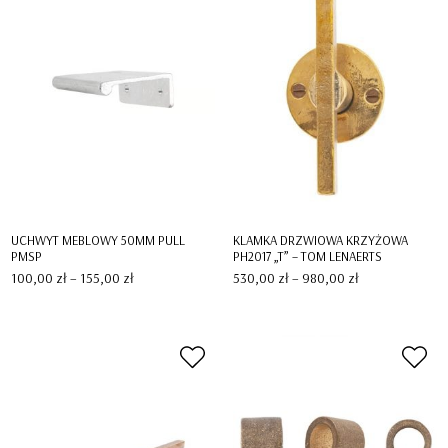
UCHWYT MEBLOWY 50MM PULL
KLAMKA DRZWIOWA KRZYŻOWA
PMSP
PH2017 „T” – TOM LENAERTS
Zakres
Zakres
100,00
zł
–
155,00
zł
530,00
zł
–
980,00
zł
cen:
cen:
od
od
100,00 zł
530,00 zł
do
do
155,00 zł
980,00 zł