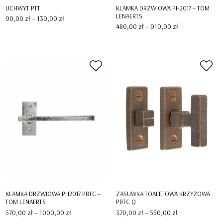
UCHWYT PTT
KLAMKA DRZWIOWA PH2017 – TOM
LENAERTS
Zakres
90,00
zł
–
130,00
zł
cen:
Zakres
480,00
zł
–
910,00
zł
od
cen:
90,00 zł
od
do
480,00 zł
130,00 zł
do
910,00 zł
KLAMKA DRZWIOWA PH2017 PBTC –
ZASUWKA TOALETOWA KRZYŻOWA
TOM LENAERTS
PBTC Q
Zakres
Zakres
570,00
zł
–
1000,00
zł
370,00
zł
–
550,00
zł
cen:
cen: