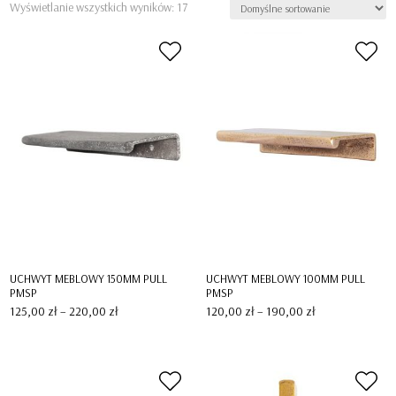
Wyświetlanie wszystkich wyników: 17
UCHWYT MEBLOWY 150MM PULL
UCHWYT MEBLOWY 100MM PULL
PMSP
PMSP
Zakres
Zakres
125,00
zł
–
220,00
zł
120,00
zł
–
190,00
zł
cen:
cen:
od
od
125,00 zł
120,00 zł
do
do
220,00 zł
190,00 zł