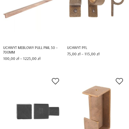
UCHWYT MEBLOWY PULL PML 50 –
UCHWYT PFL
700MM
Zakres
75,00
zł
–
115,00
zł
cen:
Zakres
100,00
zł
–
1225,00
zł
od
cen:
75,00 zł
od
do
100,00 zł
115,00 zł
do
1225,00 zł