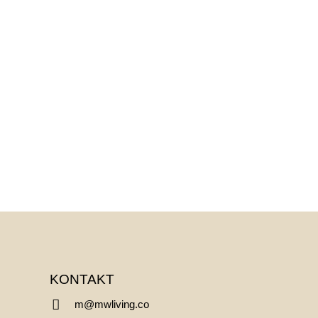
KONTAKT

m@mwliving.co