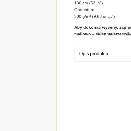
136 cm (53 ½”)
Gramatura:
300 g/m² (9,68 uncji/l)
Aby dokonać wyceny, zapras
mailowo –
sklepmalarzecz@
Opis produktu