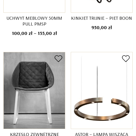
UCHWYT MEBLOWY 50MM
KINKIET TRIJNIE – PIET BOON
PULL PMSP
950,00
zł
Zakres
100,00
zł
–
155,00
zł
cen:
od
100,00 zł
do
155,00 zł
KRZESŁO ZEWNĘTRZNE
ASTOR – LAMPA WISZĄCA