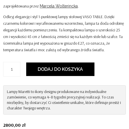
zaprojektowana przez
.
Marcela Wolterincka
Odkryj elegancję i styl 1-punktowej lampy stołowej VASO TABLE. Dzięki
czarnemu kolorowi i wyrafinowanemu wzornictwu, lampa ta doda odrobinę
elegancji każdemu pomieszczeniu. Ta kompaktowa lampa o szerokości 25
cm i wysokości 45 cm z łatwością zmieści się na każdym stole lub szafce. Ta
ściemnialna lampa jest wyposażona w gniazdo E27, co oznacza, że ​​
temperatura światła i moc zależą od wybranego źródła światła.
ilość
DODAJ DO KOSZYKA
Lampa
Stołowa
Vaso
-
Lampy Maretti to ikony designu produkowane na indywidualne
zamówienie, co wymaga 4–8 tygodni precyzyjnej realizacji. To czas
Marcel
niezbędny, by dostarczyć Ci oświetlenie unikalne, które definiuje prestiż i
Wolterinck
charakter Twojego wnętrza.
2800,00
zł