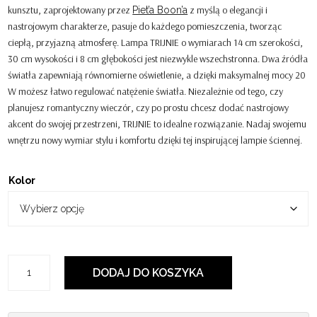
kunsztu, zaprojektowany przez
z myślą o elegancji i
Piet’a Boon’a
nastrojowym charakterze, pasuje do każdego pomieszczenia, tworząc
ciepłą, przyjazną atmosferę. Lampa TRIJNIE o wymiarach 14 cm szerokości,
30 cm wysokości i 8 cm głębokości jest niezwykle wszechstronna. Dwa źródła
światła zapewniają równomierne oświetlenie, a dzięki maksymalnej mocy 20
W możesz łatwo regulować natężenie światła. Niezależnie od tego, czy
planujesz romantyczny wieczór, czy po prostu chcesz dodać nastrojowy
akcent do swojej przestrzeni, TRIJNIE to idealne rozwiązanie. Nadaj swojemu
wnętrzu nowy wymiar stylu i komfortu dzięki tej inspirującej lampie ściennej.
Kolor
ilość
DODAJ DO KOSZYKA
Kinkiet
Trijnie
-