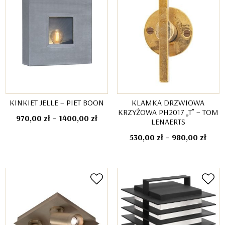
KINKIET JELLE – PIET BOON
KLAMKA DRZWIOWA
KRZYŻOWA PH2017 „T” – TOM
Zakres
970,00
zł
–
1400,00
zł
LENAERTS
cen:
Zakr
530,00
zł
–
980,00
zł
od
cen:
970,00 zł
od
do
530,0
1400,00 zł
do
980,