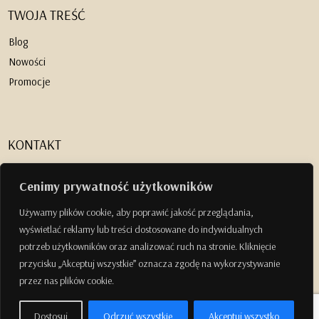
TWOJA TREŚĆ
Blog
Nowości
Promocje
KONTAKT
m@mwliving.co

Cenimy prywatność użytkowników
+48 504 495 370

Facebook

Używamy plików cookie, aby poprawić jakość przeglądania,
Instagram
wyświetlać reklamy lub treści dostosowane do indywidualnych

potrzeb użytkowników oraz analizować ruch na stronie. Kliknięcie
przycisku „Akceptuj wszystkie” oznacza zgodę na wykorzystywanie
przez nas plików cookie.
Dostosuj
Odrzuć wszystkie
Akceptuj wszystko
© 2025
MAŁA RZECZ
. Projekt i wykonanie: