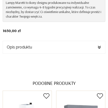
Flow
Lampy Maretti to ikony designu produkowane na indywidualne
zamówienie, co wymaga 4–8 tygodni precyzyjnej realizacji. To czas
Lampa
niezbędny, by dostarczyć Ci oświetlenie unikalne, które definiuje prestiż i
Stołowa
charakter Twojego wnętrza.
-
Jan
Des
1650,00
zł
Bouvrie
Opis produktu
PODOBNE PRODUKTY