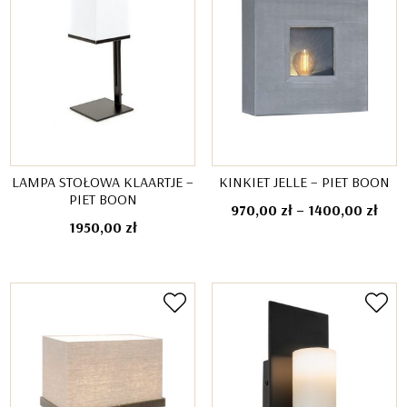
LAMPA STOŁOWA KLAARTJE –
KINKIET JELLE – PIET BOON
PIET BOON
Zakr
970,00
zł
–
1400,00
zł
1950,00
zł
cen:
od
970,
do
1400