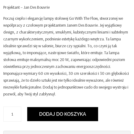
Projektant – Jan Des Bouvrie
Poczuj ciepło i elegancję lampy stołowej Go With The Flow, stworzonej we
współpracy z czołowym projektantem Janem Des Bouvrie. Jej wyjątkowy
design, z charakterystycznymi, smukłymi, kubistycznymi liniami i subtelnym
czarnym wykończeniem, podniesie estetykę każdego wnętrza. Ta lampa
idealnie sprawdzi się w salonie, biurze czy sypialni. To, co czyni ją tak
wyjątkową, to imponujące, nastrojowe światło, które emituje. Ta lampa
stołowa emituje maksymalną moc 20 W, zapewniając odpowiedni poziom
oświetlenia przy jednoczesnym zachowaniu energooszczędności.
Imponujące wymiary 60 cm wysokości, 30 cm szerokości i 30 cm głębokości
sprawiają, że to dzieło sztuki jest nie tylko idealnie wyważone, ale również
niezwykle funkcjonalne. Dodaj to jednopunktowe cudo do swojego wystroju i
pozwól, aby Twój styl zabłysnął.
ilość
DODAJ DO KOSZYKA
Go
With
The